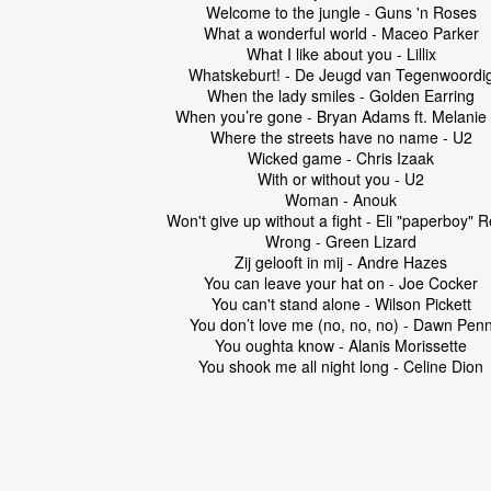
Welcome to the jungle - Guns 'n Roses
What a wonderful world - Maceo Parker
What I like about you - Lillix
Whatskeburt! - De Jeugd van Tegenwoordi
When the lady smiles - Golden Earring
When you’re gone - Bryan Adams ft. Melanie
Where the streets have no name - U2
Wicked game - Chris Izaak
With or without you - U2
Woman - Anouk
Won't give up without a fight - Eli "paperboy" 
Wrong - Green Lizard
Zij gelooft in mij - Andre Hazes
You can leave your hat on - Joe Cocker
You can't stand alone - Wilson Pickett
You don’t love me (no, no, no) - Dawn Pen
You oughta know - Alanis Morissette
You shook me all night long - Celine Dion