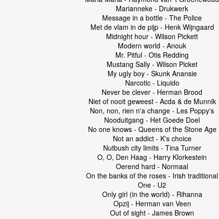
Marianneke - Drukwerk
Message in a bottle - The Police
Met de vlam in de pijp - Henk Wijngaard
Midnight hour - Wilson Pickett
Modern world - Anouk
Mr. Pitful - Otis Redding
Mustang Sally - Wilson Picket
My ugly boy - Skunk Anansie
Narcotic - Liquido
Never be clever - Herman Brood
Niet of nooit geweest - Acda & de Munnik
Non, non, rien n'a change - Les Poppy's
Nooduitgang - Het Goede Doel
No one knows - Queens of the Stone Age
Not an addict - K's choice
Nutbush city limits - Tina Turner
O, O, Den Haag - Harry Klorkestein
Oerend hard - Normaal
On the banks of the roses - Irish traditional
One - U2
Only girl (in the world) - Rihanna
Opzij - Herman van Veen
Out of sight - James Brown