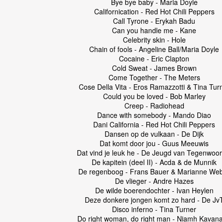
Bye bye baby - Maria Doyle
Californication - Red Hot Chili Peppers
Call Tyrone - Erykah Badu
Can you handle me - Kane
Celebrity skin - Hole
Chain of fools - Angeline Ball/Maria Doyle
Cocaine - Eric Clapton
Cold Sweat - James Brown
Come Together - The Meters
Cose Della Vita - Eros Ramazzotti & Tina Tur
Could you be loved - Bob Marley
Creep - Radiohead
Dance with somebody - Mando Diao
Dani California - Red Hot Chili Peppers
Dansen op de vulkaan - De Dijk
Dat komt door jou - Guus Meeuwis
Dat vind je leuk he - De Jeugd van Tegenwoor
De kapitein (deel II) - Acda & de Munnik
De regenboog - Frans Bauer & Marianne We
De vlieger - Andre Hazes
De wilde boerendochter - Ivan Heylen
Deze donkere jongen komt zo hard - De Jv
Disco inferno - Tina Turner
Do right woman, do right man - Niamh Kavan