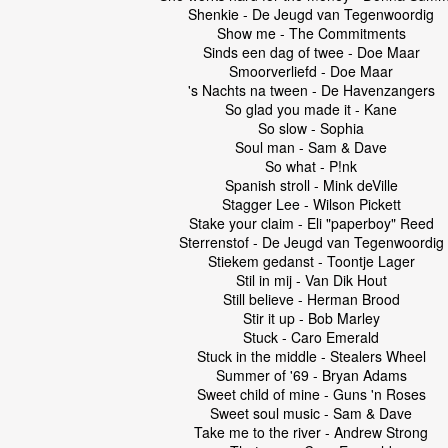
Shenkie - De Jeugd van Tegenwoordig
Show me - The Commitments
Sinds een dag of twee - Doe Maar
Smoorverliefd - Doe Maar
's Nachts na tween - De Havenzangers
So glad you made it - Kane
So slow - Sophia
Soul man - Sam & Dave
So what - P!nk
Spanish stroll - Mink deVille
Stagger Lee - Wilson Pickett
Stake your claim - Eli "paperboy" Reed
Sterrenstof - De Jeugd van Tegenwoordig
Stiekem gedanst - Toontje Lager
Stil in mij - Van Dik Hout
Still believe - Herman Brood
Stir it up - Bob Marley
Stuck - Caro Emerald
Stuck in the middle - Stealers Wheel
Summer of '69 - Bryan Adams
Sweet child of mine - Guns 'n Roses
Sweet soul music - Sam & Dave
Take me to the river - Andrew Strong