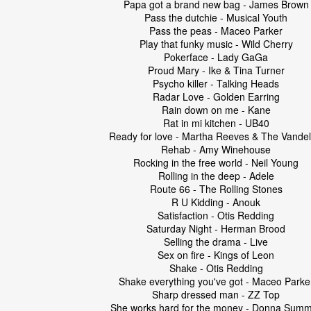
Papa got a brand new bag - James Brown
Pass the dutchie - Musical Youth
Pass the peas - Maceo Parker
Play that funky music - Wild Cherry
Pokerface - Lady GaGa
Proud Mary - Ike & Tina Turner
Psycho killer - Talking Heads
Radar Love - Golden Earring
Rain down on me - Kane
Rat in mi kitchen - UB40
Ready for love - Martha Reeves & The Vandel
Rehab - Amy Winehouse
Rocking in the free world - Neil Young
Rolling in the deep - Adele
Route 66 - The Rolling Stones
R U Kidding - Anouk
Satisfaction - Otis Redding
Saturday Night - Herman Brood
Selling the drama - Live
Sex on fire - Kings of Leon
Shake - Otis Redding
Shake everything you've got - Maceo Parke
Sharp dressed man - ZZ Top
She works hard for the money - Donna Sum