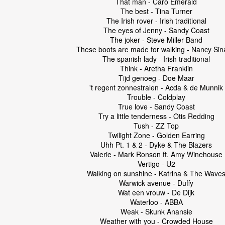
That man - Caro Emerald
The best - Tina Turner
The Irish rover - Irish traditional
The eyes of Jenny - Sandy Coast
The joker - Steve Miller Band
These boots are made for walking - Nancy Sin
The spanish lady - Irish traditional
Think - Aretha Franklin
Tijd genoeg - Doe Maar
't regent zonnestralen - Acda & de Munnik
Trouble - Coldplay
True love - Sandy Coast
Try a little tenderness - Otis Redding
Tush - ZZ Top
Twilight Zone - Golden Earring
Uhh Pt. 1 & 2 - Dyke & The Blazers
Valerie - Mark Ronson ft. Amy Winehouse
Vertigo - U2
Walking on sunshine - Katrina & The Wave
Warwick avenue - Duffy
Wat een vrouw - De Dijk
Waterloo - ABBA
Weak - Skunk Anansie
Weather with you - Crowded House