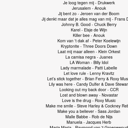
Je loog tegen mij - Drukwerk
Jerusalem - Anouk
Jij bent zo - Jeroen van der Boom
Jij denkt maar dat je alles mag van mij - Frans D
Johnny B. Good - Chuck Berry
Karel - Elsje de Wijn
Killer bee - Anouk
Kom van 't dak af - Peter Koelewijn
Kryptonite - Three Doors Down
Laat mij maar alleen - Klein Orkest
La camisa negra - Juanes
LA Woman - Billy Idol
Lady marmalade - Patti Labelle
Let love rule - Lenny Kravitz
Let’s stick together - Brian Ferry & Roxy Mus
Lily was here - Candy Dulfer & Dave Stewar
Looking out my back door - CCR
Lost and blown away - Novastar
Love is the drug - Roxy Music
Make me smile - Steve Harley & Cockney Re
Make you a believer - Sass Jordan
Malle Babbe - Rob de Nijs
Manuela - Jacques Herb
Maria Maria - Raymond van 't Groenewoud