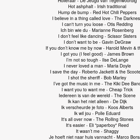
Holleraar - De Jeugd van Tegenwoordig
Hot ashphalt - Irish traditional
Hump de bump - Red Hot Chili Peppers
I believe in a thing called love - The Darkne
I can't turn you loose - Otis Redding
Ich bin wie du - Marianne Rosenberg
I don’t feel like dancing - Scissor Sisters
I don’t want to be - Gavin DeGraw
If you don’t know me by now - Harold Mevin & t
I got you (I feel good) - James Brown
I’m not so tough - Ilse DeLange
I never loved a man - Maria Doyle
I save the day - Roberto Jacketti & the Scoot
I shot the sheriff - Bob Marley
I’ve got the music in me - The Kiki Dee Ban
I want you to want me - Cheap Trick
Iedereen is van de wereld - The Scene
Ik kan het niet alleen - De Dijk
Ik verscheurde je foto - Koos Alberts
Ik wil jou - Polle Eduard
It's all over now - The Rolling Stones
It's easier - Eli "paperboy" Reed
It wasn’t me - Shaggy
Je hoeft niet naar huis vannacht - Marco Bors