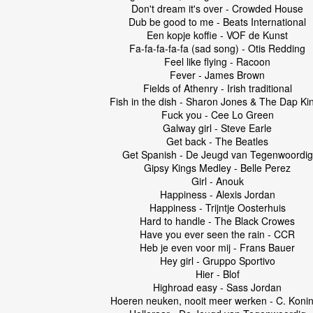
Don't dream it's over - Crowded House
Dub be good to me - Beats International
Een kopje koffie - VOF de Kunst
Fa-fa-fa-fa-fa (sad song) - Otis Redding
Feel like flying - Racoon
Fever - James Brown
Fields of Athenry - Irish traditional
Fish in the dish - Sharon Jones & The Dap Ki
Fuck you - Cee Lo Green
Galway girl - Steve Earle
Get back - The Beatles
Get Spanish - De Jeugd van Tegenwoordig
Gipsy Kings Medley - Belle Perez
Girl - Anouk
Happiness - Alexis Jordan
Happiness - Trijntje Oosterhuis
Hard to handle - The Black Crowes
Have you ever seen the rain - CCR
Heb je even voor mij - Frans Bauer
Hey girl - Gruppo Sportivo
Hier - Blof
Highroad easy - Sass Jordan
Hoeren neuken, nooit meer werken - C. Koni