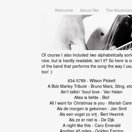
Of course I also included two alphabetically sort
nice, but is hardly readable, isn’t it? So here i
of the band that performs the song the way I usu
too! :)
634-5789 - Wilson Pickett
A Bob Marley Tribute - Bruno Mars, Sting, etc
Ain't talkin' 'bout love - Van Halen
Alles is liefde - Blof
All I want for Christmas is you - Mariah Care
Als de morgen is gekomen - Jan Smit
Als een vogel zo vrij - Bert Heerink
Als ze er niet is - De Dijk
A night like this - Caro Emerald
Another 45 miles - Golden Earring